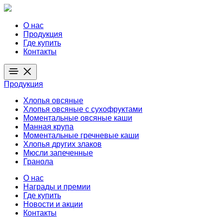
О нас
Продукция
Где купить
Контакты
Продукция
Хлопья овсяные
Хлопья овсяные с сухофруктами
Моментальные овсяные каши
Манная крупа
Моментальные гречневые каши
Хлопья других злаков
Мюсли запеченные
Гранола
О нас
Награды и премии
Где купить
Новости и акции
Контакты