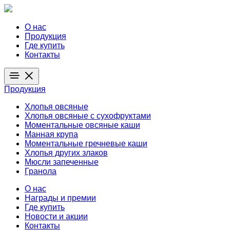
О нас
Продукция
Где купить
Контакты
Продукция
Хлопья овсяные
Хлопья овсяные с сухофруктами
Моментальные овсяные каши
Манная крупа
Моментальные гречневые каши
Хлопья других злаков
Мюсли запеченные
Гранола
О нас
Награды и премии
Где купить
Новости и акции
Контакты