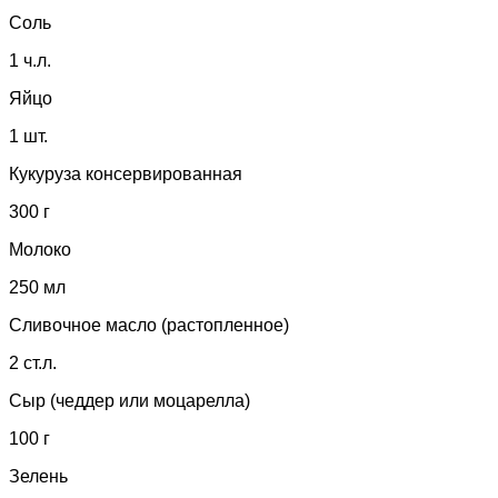
Соль
1 ч.л.
Яйцо
1 шт.
Кукуруза консервированная
300 г
Молоко
250 мл
Сливочное масло (растопленное)
2 ст.л.
Сыр (чеддер или моцарелла)
100 г
Зелень